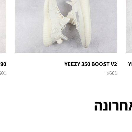
Y
190
YEEZY 350 BOOST V2
601
₪
601
חרונה