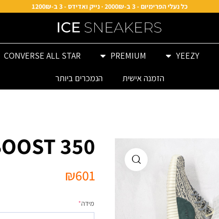
כל נעלי הפרימיום - 3 ב-2000₪ · נייק ואדידס - 3 ב-1200₪
CONVERSE ALL STAR
PREMIUM
YEEZY
הזמנה אישית
הנמכרים ביותר
BOOST 350
₪
601
מידה
*