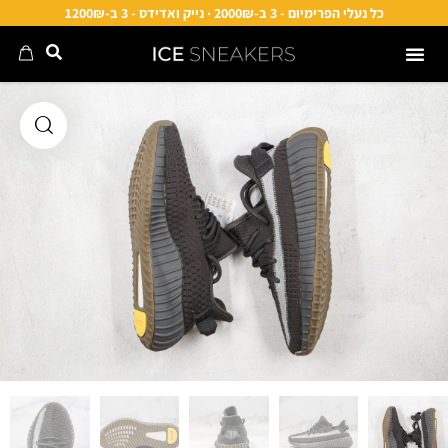
כל נעלי הפרימיום - 3 ב-2000₪ · נייק ואדידס - 3 ב-1200₪