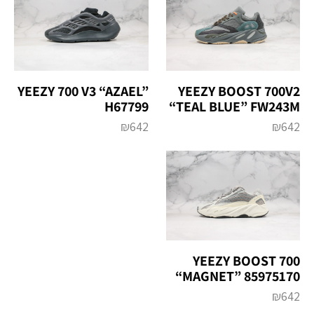
YEEZY 700 V3 “AZAEL”
YEEZY BOOST 700V2
H67799
“TEAL BLUE” FW243M
₪
642
₪
642
YEEZY BOOST 700
“MAGNET” 85975170
₪
642