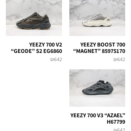
YEEZY 700 V2
YEEZY BOOST 700
“GEODE” S2 EG6860
“MAGNET” 85975170
₪
642
₪
642
YEEZY 700 V3 “AZAEL”
H67799
₪
642