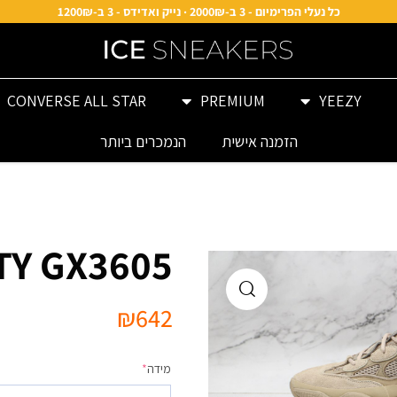
כל נעלי הפרימיום - 3 ב-2000₪ · נייק ואדידס - 3 ב-1200₪
CONVERSE ALL STAR
PREMIUM
YEEZY
הזמנה אישית
הנמכרים ביותר
TY GX3605
₪
642
מידה
*