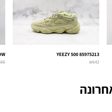
LOW
YEEZY 500 85975213
666
₪
642
חרונה