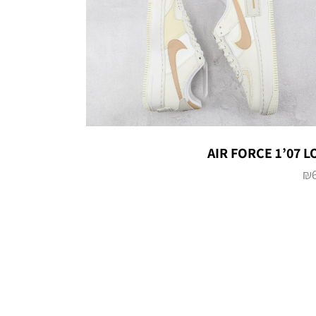
AIR FORCE 1’07 
₪