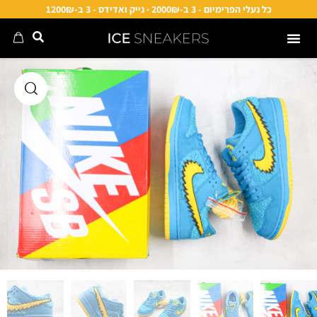
כל נעלי הפרימיום - 3 ב-2000₪ · נייק ואדידס - 3 ב-1200₪