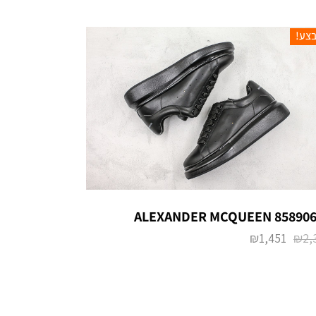
צע!
ALEXANDER MCQUEEN 858906
₪
1,451
₪
2,