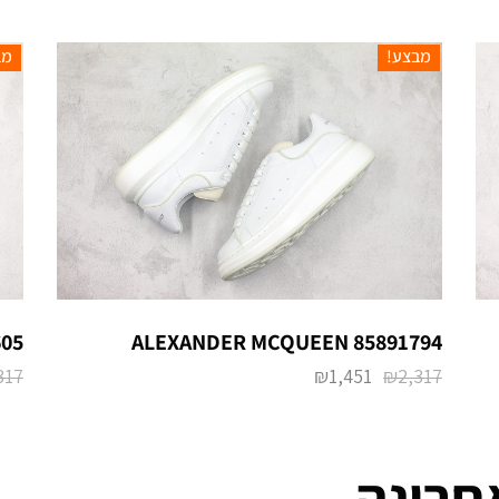
מבצע!
מב
05
ALEXANDER MCQUEEN 85891794
317
₪
1,451
₪
2,317
חרונה