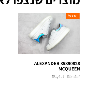
מבצע!
85890828 ALEXANDER
MCQUEEN
₪
1,451
₪
2,317