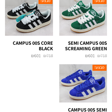
מבצע!
מבצע!
‏CAMPUS 00S ‏SEMI
CAMPUS 00S CORE
BLACK
SCREAMING GREEN
₪
601
₪
718
₪
601
₪
718
מבצע!
CAMPUS 00S SEMI