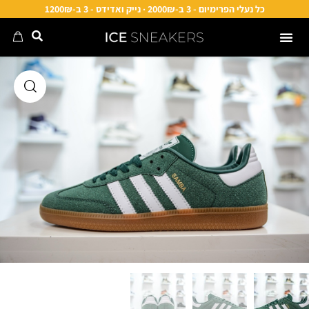
כל נעלי הפרימיום - 3 ב-2000₪ · נייק ואדידס - 3 ב-1200₪