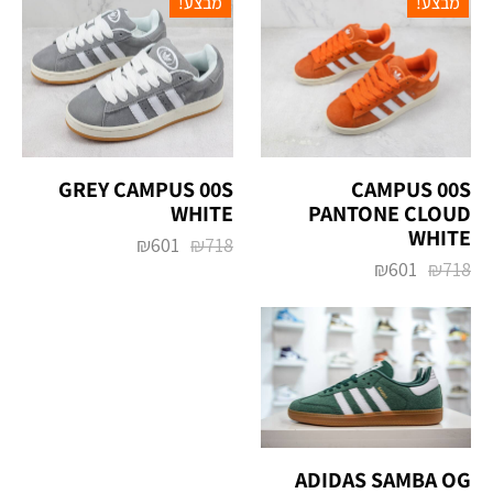
מבצע!
מבצע!
CAMPUS 00S
‏CAMPUS 00S ‏GREY
WHITE
PANTONE CLOUD
WHITE
₪
601
₪
718
₪
601
₪
718
‏ADIDAS SAMBA OG