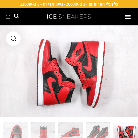
כל נעלי הפרימיום - 3 ב-2000₪ · נייק ואדידס - 3 ב-1200₪