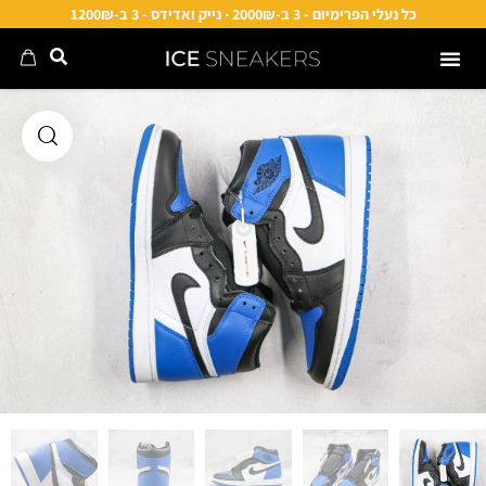
כל נעלי הפרימיום - 3 ב-2000₪ · נייק ואדידס - 3 ב-1200₪