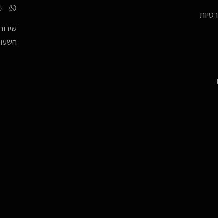
p
רטיות
שירות 
השעות -17:00