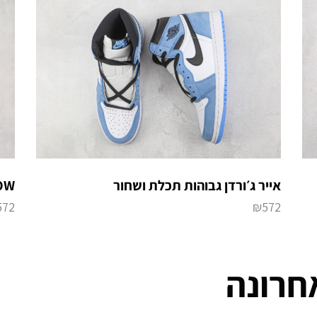
אייר ג׳ורדן גבוהות תכלת ושחור
 OW
572
₪
572
חרונה