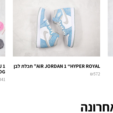
AIR JORDAN 1 “HYPER ROYAL” תכלת לבן
J 1
OG
₪
572
841
חרונה