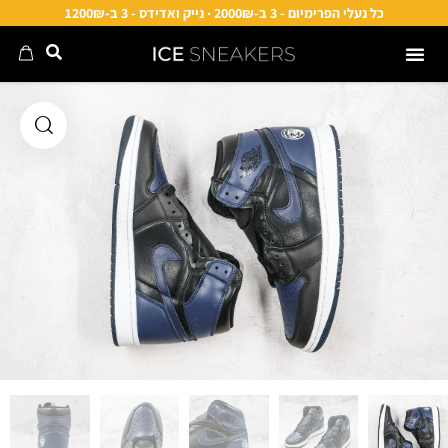
כל נעלי הפרימיום - 3 ב-2000₪ · נייק ואדידס - 3 ב-1200₪