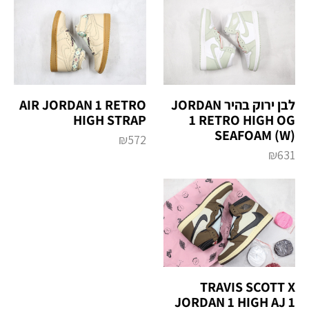
AIR JORDAN 1 RETRO
לבן ירוק בהיר JORDAN
HIGH STRAP
1 RETRO HIGH OG
SEAFOAM (W)
₪
572
₪
631
TRAVIS SCOTT X
JORDAN 1 HIGH AJ 1