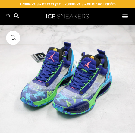
כל נעלי הפרימיום - 3 ב-2000₪ · נייק ואדידס - 3 ב-1200₪