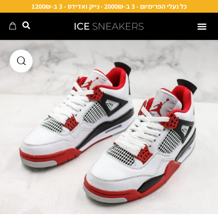
כל נעלי הפרימיום - 3 ב-2000₪ · נייק ואדידס - 3 ב-1200₪