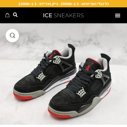
כל נעלי הפרימיום - 3 ב-2000₪ · נייק ואדידס - 3 ב-1200₪