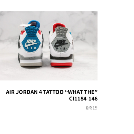
AIR JORDAN 4 TATTOO “WHAT THE”
CI1184-146
₪
619