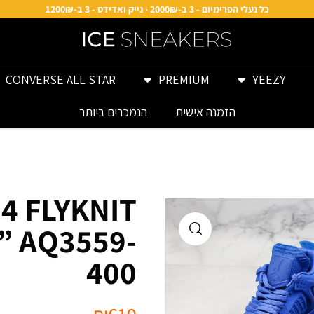
כל נעלי הפרימיום - 3 ב-2000₪ · נייק ואדידס - 3 ב-1200₪
CONVERSE ALL STAR
PREMIUM
YEEZY
הזמנה אישית
הנמכרים ביותר
4 FLYKNIT
” AQ3559-
400