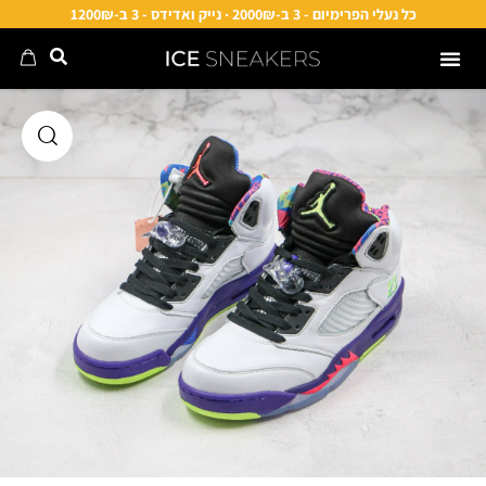
כל נעלי הפרימיום - 3 ב-2000₪ · נייק ואדידס - 3 ב-1200₪