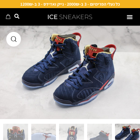
כל נעלי הפרימיום - 3 ב-2000₪ · נייק ואדידס - 3 ב-1200₪