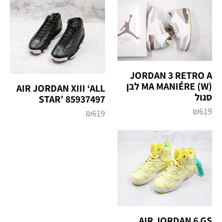
JORDAN 3 RETRO A
MA MANIÉRE (W) לבן
AIR JORDAN XIII ‘ALL
סגול
STAR’ 85937497
₪
619
₪
619
AIR JORDAN 6 GS