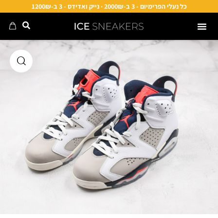
כל נעלי הפרימיום - 3 ב-2000₪ · נייק ואדידס - 3 ב-1200₪