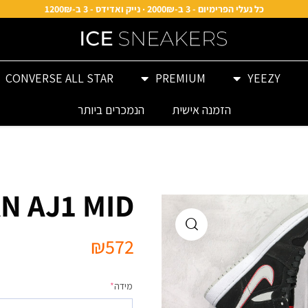
כל נעלי הפרימיום - 3 ב-2000₪ · נייק ואדידס - 3 ב-1200₪
CONVERSE ALL STAR
PREMIUM
YEEZY
הזמנה אישית
הנמכרים ביותר
N AJ1 MID
₪
572
מידה
*