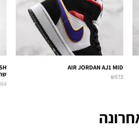
SH
AIR JORDAN AJ1 MID
שחו
₪
572
853
חרונה