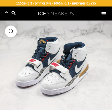
כל נעלי הפרימיום - 3 ב-2000₪ · נייק ואדידס - 3 ב-1200₪