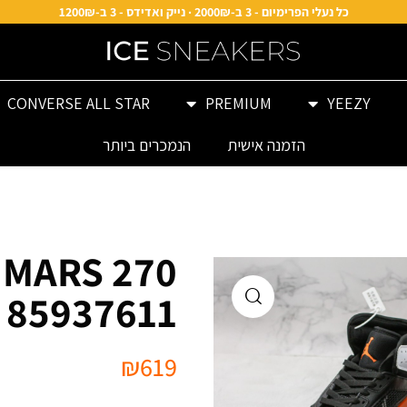
כל נעלי הפרימיום - 3 ב-2000₪ · נייק ואדידס - 3 ב-1200₪
CONVERSE ALL STAR
PREMIUM
YEEZY
הזמנה אישית
הנמכרים ביותר
 MARS 270
85937611
₪
619