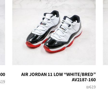
800
AIR JORDAN 11 LOW “WHITE/BRED”
AV2187-160
619
₪
619