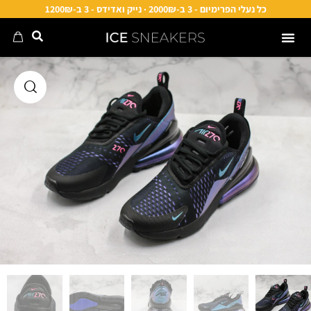
כל נעלי הפרימיום - 3 ב-2000₪ · נייק ואדידס - 3 ב-1200₪