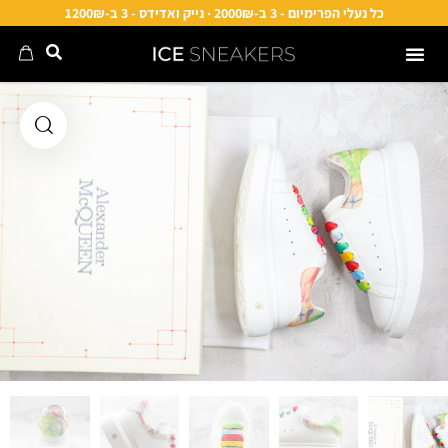
כל נעלי הפרימיום - 3 ב-2000₪ · נייק ואדידס - 3 ב-1200₪