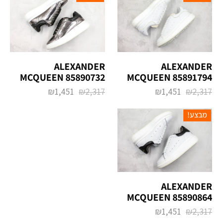
ALEXANDER
ALEXANDER
MCQUEEN 85890732
MCQUEEN 85891794
₪
1,451
₪
2,317
₪
1,451
₪
2,317
מבצע!
ALEXANDER
MCQUEEN 85890864
₪
1,451
₪
2,317