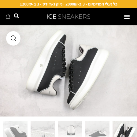
כל נעלי הפרימיום - 3 ב-2000₪ · נייק ואדידס - 3 ב-1200₪