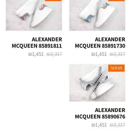
ALEXANDER
ALEXANDER
MCQUEEN 85891811
MCQUEEN 85891730
₪
1,451
₪
2,317
₪
1,451
₪
2,317
מבצע!
ALEXANDER
MCQUEEN 85890676
₪
1,451
₪
2,317