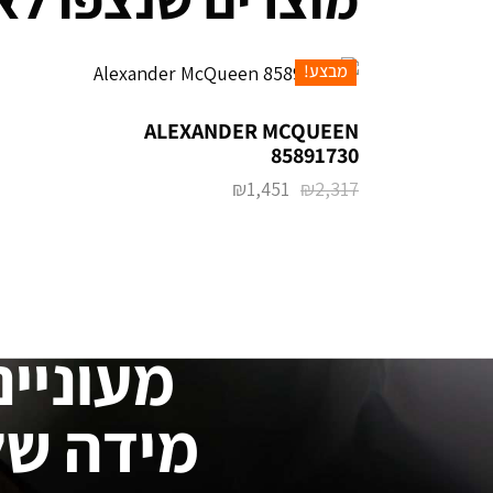
מבצע!
ALEXANDER MCQUEEN
85891730
₪
1,451
₪
2,317
מעוניינ
מידה של