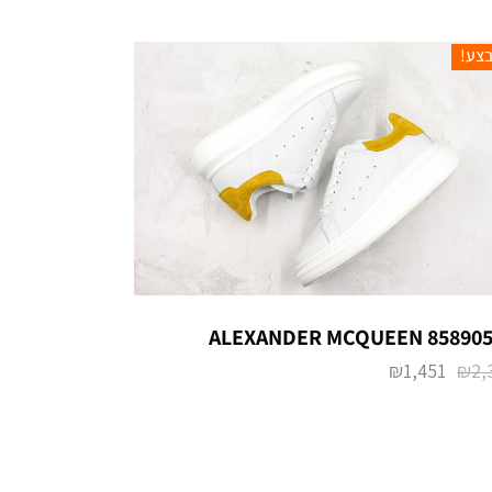
צע!
ALEXANDER MCQUEEN 858905
₪
1,451
₪
2,