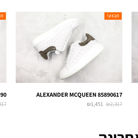
מבצע!
מב
90
ALEXANDER MCQUEEN 85890617
317
₪
1,451
₪
2,317
חרונה