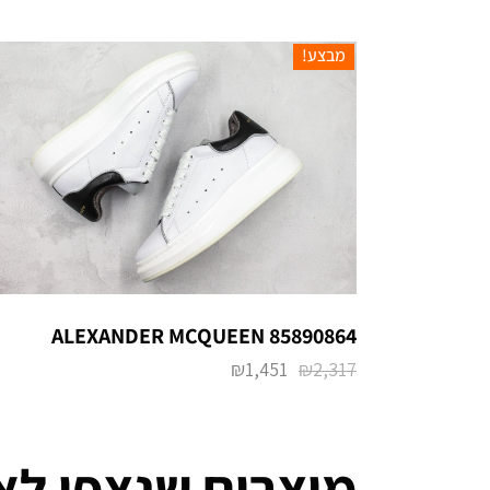
מבצע!
ALEXANDER MCQUEEN 85890864
₪
1,451
₪
2,317
מוצרים שנצפו לא