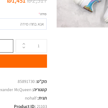
₪
2,317
₪
1,451
מידה
*
אנא בחרו מידה
מק"ט:
85891730
קטגוריה:
exander McQueen
תגית:
nohalf
Product ID:
21103