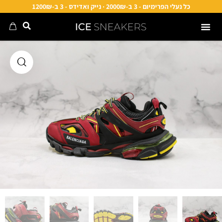
כל נעלי הפרימיום - 3 ב-2000₪ · נייק ואדידס - 3 ב-1200₪