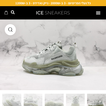
כל נעלי הפרימיום - 3 ב-2000₪ · נייק ואדידס - 3 ב-1200₪