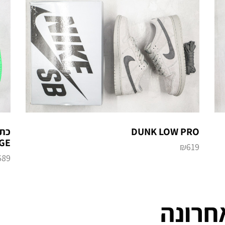
DUNK LOW PRO
GE
₪
619
689
חרונה