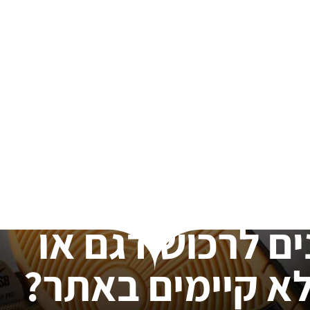
ים לרכוש דגם או
א קיימים באתר?