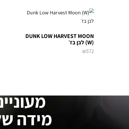
DUNK LOW HARVEST MOON
(W) לבן בז׳
₪
572
מעוניינ
מידה של