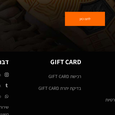
לחצו כאן
GIFT CARD
דברו
m
רכישת GIFT CARD
k
בדיקת יתרת GIFT CARD
p
רטיות
שירות 
השעות -17:00