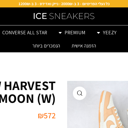
כל נעלי הפרימיום - 3 ב-2000₪ · נייק ואדידס - 3 ב-1200₪
CONVERSE ALL STAR
PREMIUM
YEEZY
הזמנה אישית
הנמכרים ביותר
 HARVEST
MOON (W) לבן בז׳
₪
572