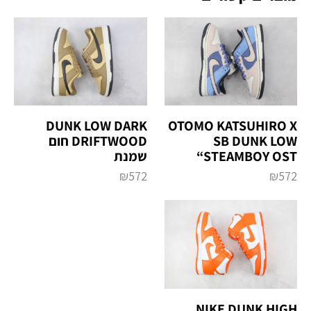
DUNK LOW DARK
OTOMO KATSUHIRO X
DRIFTWOOD חום
SB DUNK LOW
שמנת
“STEAMBOY OST
₪
572
₪
572
NIKE DUNK HIGH