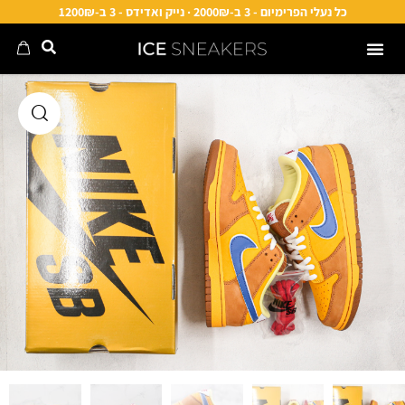
כל נעלי הפרימיום - 3 ב-2000₪ · נייק ואדידס - 3 ב-1200₪