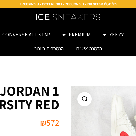
כל נעלי הפרימיום - 3 ב-2000₪ · נייק ואדידס - 3 ב-1200₪
CONVERSE ALL STAR
PREMIUM
YEEZY
הזמנה אישית
הנמכרים ביותר
JORDAN 1
SITY RED”
₪
572