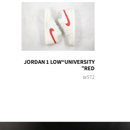
JORDAN 1 LOW“UNIVERSITY
RED”
₪
572