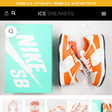
כל נעלי הפרימיום - 3 ב-2000₪ · נייק ואדידס - 3 ב-1200₪