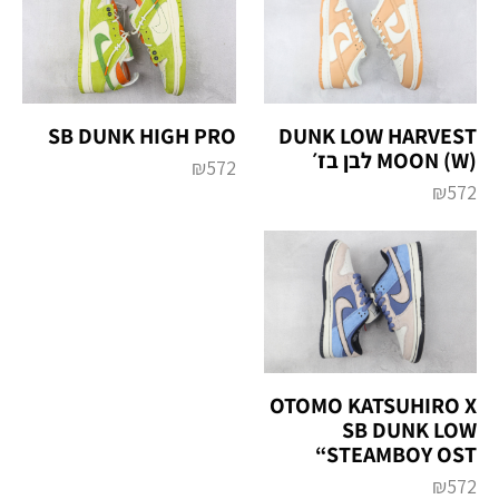
SB DUNK HIGH PRO
DUNK LOW HARVEST
MOON (W) לבן בז׳
₪
572
₪
572
OTOMO KATSUHIRO X
SB DUNK LOW
“STEAMBOY OST
₪
572