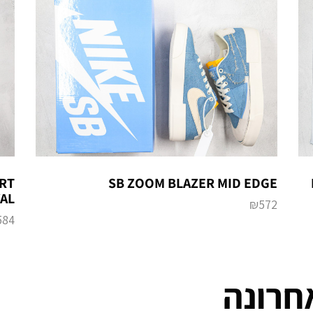
RT
SB ZOOM BLAZER MID EDGE
OYAL
₪
572
584
חרונה