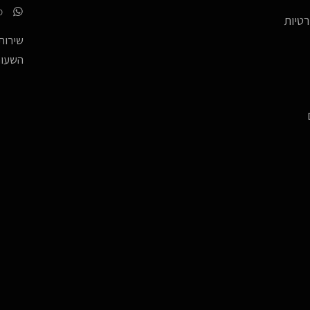
p
רטיות
שירות 
השעות -17:00