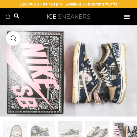
כל נעלי הפרימיום - 3 ב-2000₪ · נייק ואדידס - 3 ב-1200₪