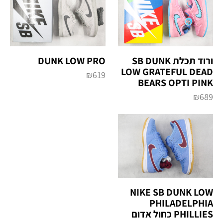
ורוד תכלת SB DUNK
DUNK LOW PRO
LOW GRATEFUL DEAD
₪
619
BEARS OPTI PINK
₪
689
NIKE SB DUNK LOW
PHILADELPHIA
PHILLIES כחול אדום