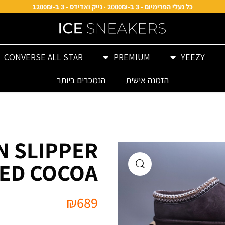
כל נעלי הפרימיום - 3 ב-2000₪ · נייק ואדידס - 3 ב-1200₪
CONVERSE ALL STAR
PREMIUM
YEEZY
הזמנה אישית
הנמכרים ביותר
N SLIPPER
ED COCOA
₪
689