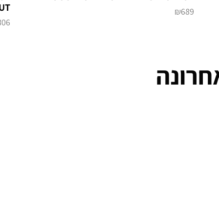
UT
₪
689
806
חרונה