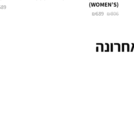
(WOMEN’S)
689
₪
689
₪
806
חרונה