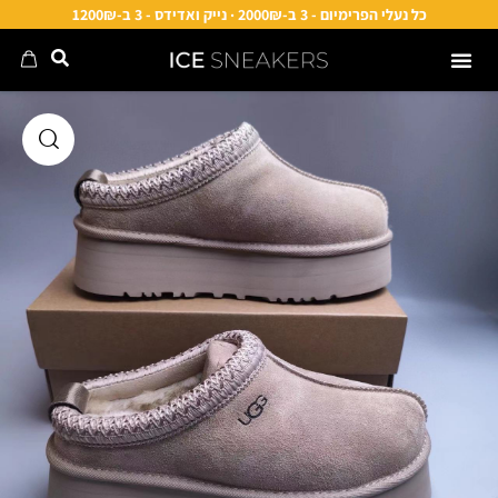
כל נעלי הפרימיום - 3 ב-2000₪ · נייק ואדידס - 3 ב-1200₪