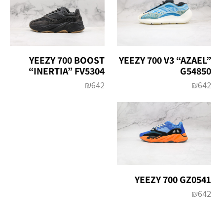
YEEZY 700 BOOST
YEEZY 700 V3 “AZAEL”
“INERTIA” FV5304
G54850
₪
642
₪
642
YEEZY 700 GZ0541
₪
642