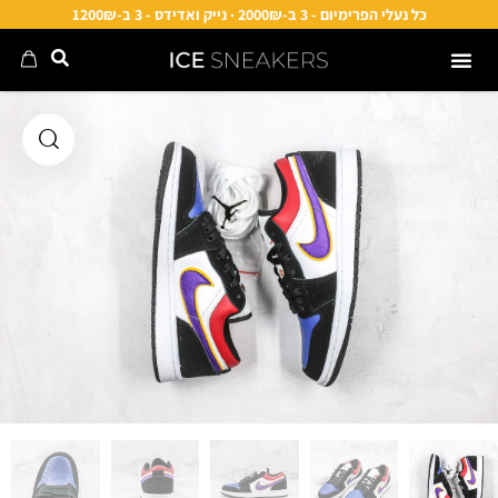
כל נעלי הפרימיום - 3 ב-2000₪ · נייק ואדידס - 3 ב-1200₪