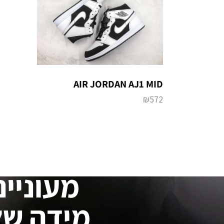
AIR JORDAN AJ1 MID
₪
572
מעוניינ
מידה של