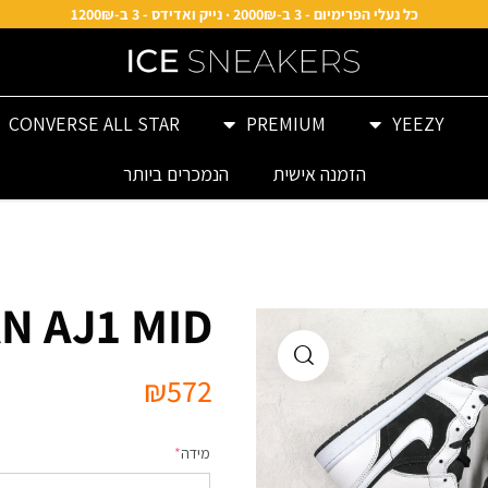
כל נעלי הפרימיום - 3 ב-2000₪ · נייק ואדידס - 3 ב-1200₪
CONVERSE ALL STAR
PREMIUM
YEEZY
הזמנה אישית
הנמכרים ביותר
N AJ1 MID
₪
572
מידה
*