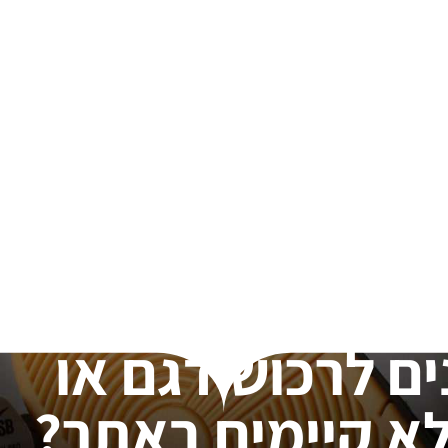
ים לרכוש דגם או
א קיימים באתר?