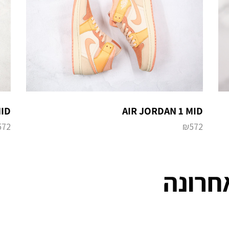
MID
AIR JORDAN 1 MID
572
₪
572
חרונה