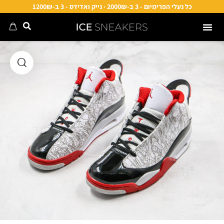
כל נעלי הפרימיום - 3 ב-2000₪ · נייק ואדידס - 3 ב-1200₪