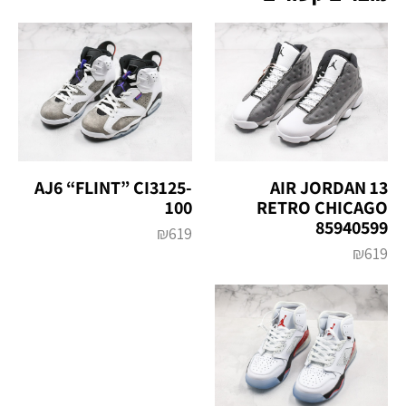
AJ6 “FLINT” CI3125-
AIR JORDAN 13
100
RETRO CHICAGO
85940599
₪
619
₪
619