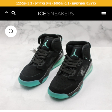
כל נעלי הפרימיום - 3 ב-2000₪ · נייק ואדידס - 3 ב-1200₪