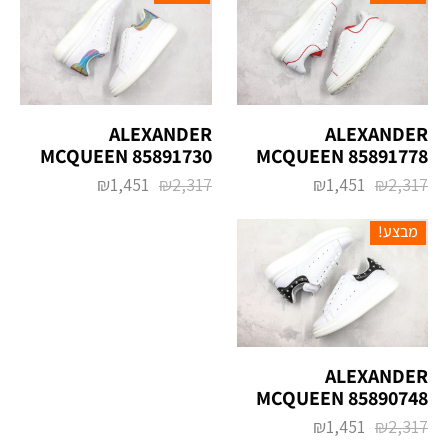
ALEXANDER
ALEXANDER
MCQUEEN 85891730
MCQUEEN 85891778
₪
1,451
₪
2,317
₪
1,451
₪
2,317
מבצע!
ALEXANDER
MCQUEEN 85890748
₪
1,451
₪
2,317