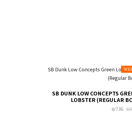
צע!
SB DUNK LOW CONCEPTS GRE
LOBSTER (REGULAR BO
₪
736
₪