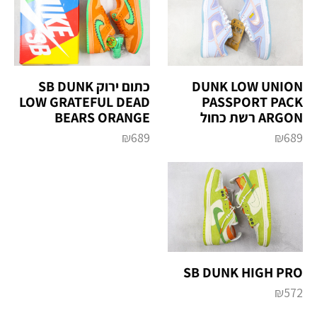
כתום ירוק SB DUNK
DUNK LOW UNION
LOW GRATEFUL DEAD
PASSPORT PACK
BEARS ORANGE
ARGON רשת כחול
₪
689
₪
689
SB DUNK HIGH PRO
₪
572