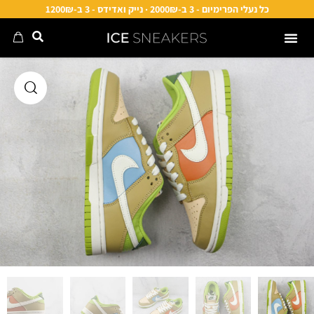
כל נעלי הפרימיום - 3 ב-2000₪ · נייק ואדידס - 3 ב-1200₪